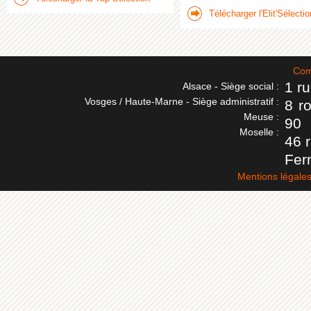
Télécharger l'Elit'Sélectio
Com
1 r
Alsace - Siège social :
Vosges / Haute-Marne - Siège administratif :
8 r
Meuse :
90
Moselle :
46 
Fer
Mentions légale