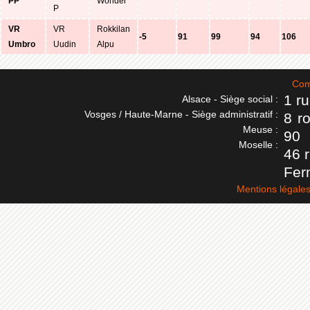
PP
Wonder
P
VR
VR
Rokkilan
-5
91
99
94
106
Umbro
Uudin
Alpu
Com
1 r
Alsace - Siège social :
Vosges / Haute-Marne - Siège administratif :
8 r
Meuse :
90
Moselle :
46 
Fer
Mentions légale