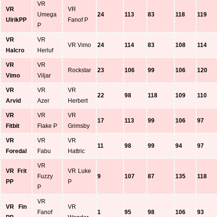
VR
VR
VR
Umega
24
113
83
118
119
UlrikPP
Fanof P
P
VR
VR
VR Vimo
24
114
83
108
114
Halcro
Herluf
VR
VR
Rockstar
23
106
99
106
120
Vimo
Viljar
VR
VR
VR
22
98
118
109
110
Arvid
Azer
Herbert
VR
VR
VR
17
113
99
106
97
Fitbit
Flake P
Grimsby
VR
VR
VR
11
98
99
94
97
Foredal
Fabu
Hattric
VR
VR Frit
VR Luke
Fuzzy
9
107
87
135
118
PP
P
P
VR
VR Fin
VR
Fanof
1
95
98
106
93