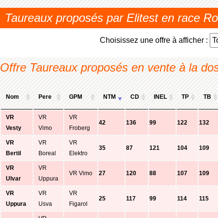
Taureaux proposés par Elitest en race 
Choisissez une offre à afficher :
Offre Taureaux proposés en vente à la do
Nom
Pere
GPM
NTM
CD
INEL
TP
TB
VR
VR
VR
42
136
99
122
132
Vesty
Vimo
Froberg
VR
VR
VR
35
87
121
104
109
Bertil
Boreal
Elektro
VR
VR
VR Vimo
27
120
88
107
109
Ulvar
Uppura
VR
VR
VR
25
117
99
114
115
Uppura
Usva
Figarol