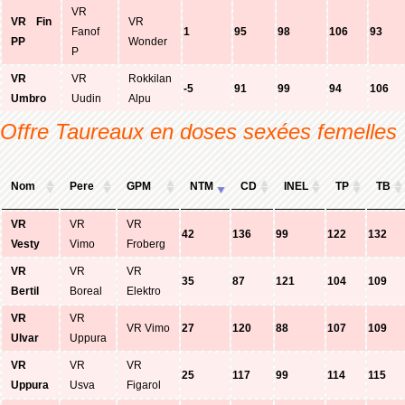
VR
VR Fin
VR
Fanof
1
95
98
106
93
PP
Wonder
P
VR
VR
Rokkilan
-5
91
99
94
106
Umbro
Uudin
Alpu
Offre Taureaux en doses sexées femelles
Nom
Pere
GPM
NTM
CD
INEL
TP
TB
VR
VR
VR
42
136
99
122
132
Vesty
Vimo
Froberg
VR
VR
VR
35
87
121
104
109
Bertil
Boreal
Elektro
VR
VR
VR Vimo
27
120
88
107
109
Ulvar
Uppura
VR
VR
VR
25
117
99
114
115
Uppura
Usva
Figarol