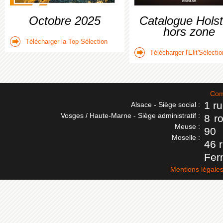
Octobre 2025
Catalogue Holst
hors zone
Télécharger la Top Sélection
Télécharger l'Elit'Sélectio
Com
1 r
Alsace - Siège social :
Vosges / Haute-Marne - Siège administratif :
8 r
Meuse :
90
Moselle :
46 
Fer
Mentions légale