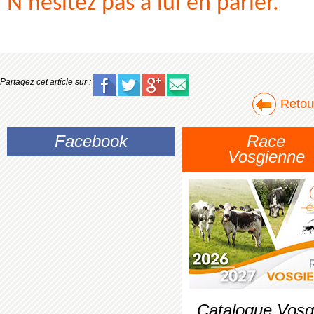
N’hésitez pas à lui en parler.
Partagez cet article sur :
Retour
Facebook
Race
Vosgienne
Catalogue Vosg