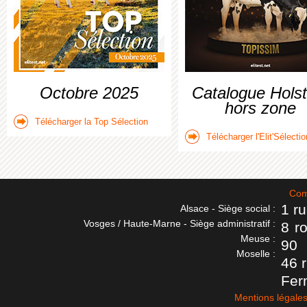
Octobre 2025
Catalogue Holst
hors zone
Télécharger la Top Sélection
Télécharger l'Elit'Sélectio
Com
1 r
Alsace - Siège social :
Vosges / Haute-Marne - Siège administratif :
8 r
Meuse :
90
Moselle :
46 
Fer
Mentions légale