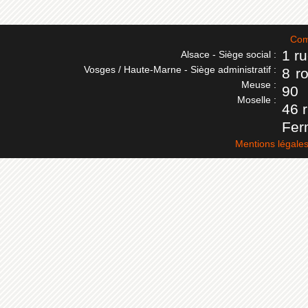
Com
1 r
Alsace - Siège social :
Vosges / Haute-Marne - Siège administratif :
8 r
Meuse :
90
Moselle :
46 
Fer
Mentions légale