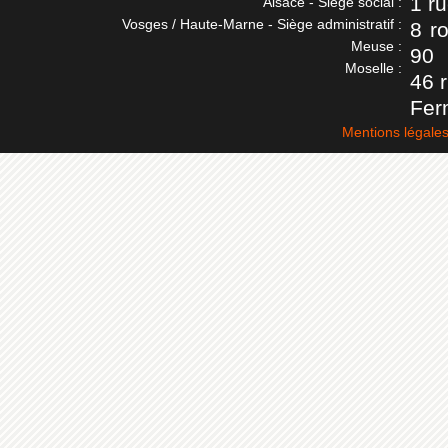
1 r
Alsace - Siège social :
Vosges / Haute-Marne - Siège administratif :
8 r
Meuse :
90
Moselle :
46 
Fer
Mentions légale