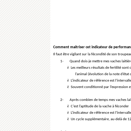
Comment maitriser cet indicateur de performan
Il faut être vigilant sur la fécondité de son troupea
1-
Quand dois-je mettre mes vaches laitièr
è
Les meilleurs résultats de fertilité sont
l’animal (évolution de la note d’éta
è
L’indicateur de référence est l’interval
è
Souvent conditionné par l’expression et
2-
Après combien de temps mes vaches laiti
è
C’est l’aptitude de la vache à féconder
è
L’indicateur de référence est l’interva
è
Un cycle supplémentaire, au-delà de 12