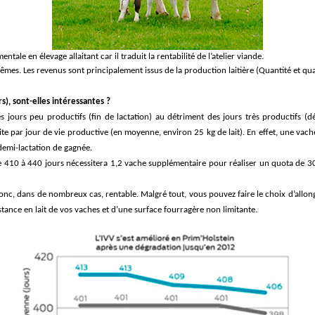
ale en élevage allaitant car il traduit la rentabilité de l’atelier viande.
mêmes. Les revenus sont principalement issus de la production laitière (Quantité et qual
s), sont-elles intéressantes ?
 jours peu productifs (fin de lactation) au détriment des jours très productifs (d
duite par jour de vie productive (en moyenne, environ 25 kg de lait). En effet, une vac
demi-lactation de gagnée.
 410 à 440 jours nécessitera 1,2 vache supplémentaire pour réaliser un quota de 3
st donc, dans de nombreux cas, rentable. Malgré tout, vous pouvez faire le choix d’all
tance en lait de vos vaches et d’une surface fourragère non limitante.