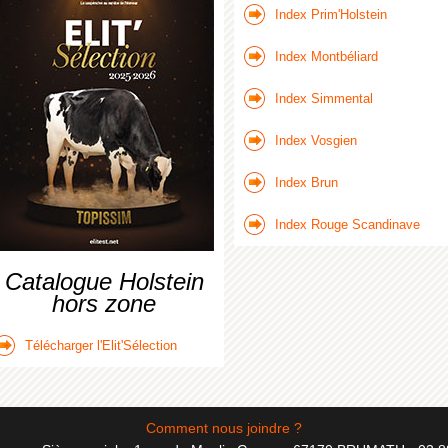
Index Prim'Holstein
Index Montbéliard
Index Simmental
Index Vosgien
Index Brun
Index Rouge Scandinave
Catalogue Holstein
hors zone
Télécharger l'Elit'Sélection
Comment nous joindre ?