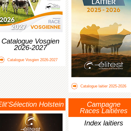
Catalogue Vosgien
2026-2027
Catalogue Vosgien 2026-2027
Catalogue laitier 2025-2026
Elit'Sélection Holstein
Campagne
Races Laitières
Index laitiers