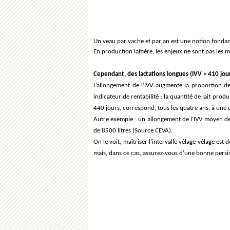
Un veau par vache et par an est une notion fondament
En production laitière, les enjeux ne sont pas les 
Cependant, des lactations longues (IVV > 410 jour
L’allongement de l’IVV augmente la proportion des
indicateur de rentabilité : la quantité de lait pro
440 jours, correspond, tous les quatre ans, à une 
Autre exemple : un allongement de l’IVV moyen de
de 8500 litres (Source CEVA).
On le voit, maîtriser l’intervalle vêlage-vêlage e
mais, dans ce cas, assurez-vous d’une bonne persis