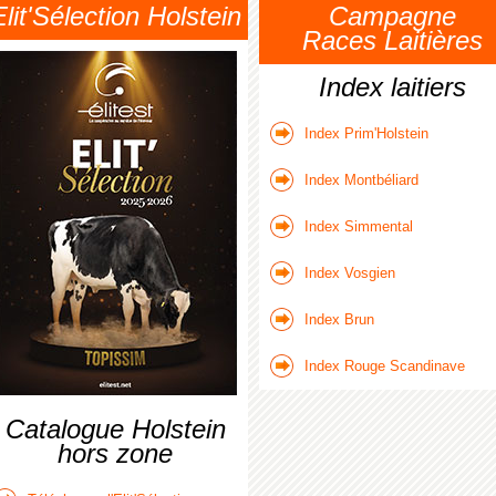
Elit'Sélection Holstein
Campagne
Races Laitières
Index laitiers
Index Prim'Holstein
Index Montbéliard
Index Simmental
Index Vosgien
Index Brun
Index Rouge Scandinave
Catalogue Holstein
hors zone