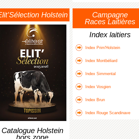
Elit'Sélection Holstein
Campagne
Races Laitières
Index laitiers
Index Prim'Holstein
Index Montbéliard
Index Simmental
Index Vosgien
Index Brun
Index Rouge Scandinave
Catalogue Holstein
hors zone