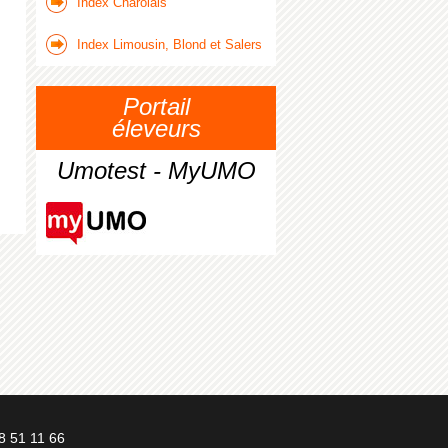
Index Charolais
Index Limousin, Blond et Salers
Portail
éleveurs
Umotest - MyUMO
8 51 11 66