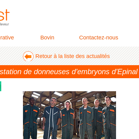
rative
Bovin
Contactez-nous
Retour à la liste des actualités
a station de donneuses d’embryons d’Epinal