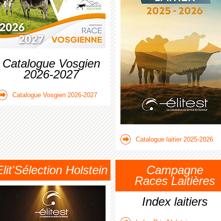
Catalogue Vosgien
2026-2027
Catalogue Vosgien 2026-2027
Catalogue laitier 2025-2026
Elit'Sélection Holstein
Campagne
Races Laitières
Index laitiers