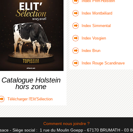
Index Prim'Holstein
Index Montbéliard
Index Simmental
Index Vosgien
Index Brun
Index Rouge Scandinave
Catalogue Holstein
hors zone
Télécharger l'Elit'Sélection
Comment nous joindre ?
sace - Siège social :
1 rue du Moulin Goepp - 67170 BRUMATH - 03 8