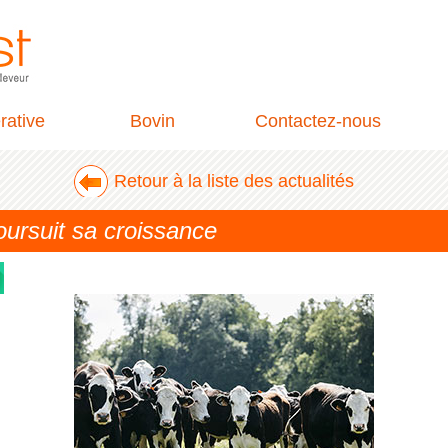
rative
Bovin
Contactez-nous
Retour à la liste des actualités
oursuit sa croissance