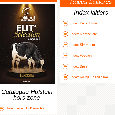
Races Laitières
Index laitiers
Index Prim'Holstein
Index Montbéliard
Index Simmental
Index Vosgien
Index Brun
Index Rouge Scandinave
Catalogue Holstein
hors zone
Télécharger l'Elit'Sélection