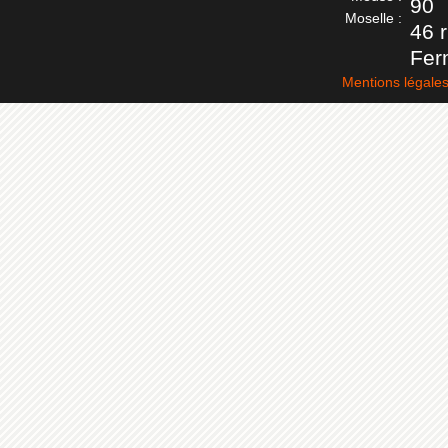
90
Moselle :
46 
Fer
Mentions légale