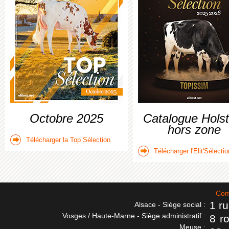
Octobre 2025
Catalogue Holst
hors zone
Télécharger la Top Sélection
Télécharger l'Elit'Sélectio
Com
1 r
Alsace - Siège social :
Vosges / Haute-Marne - Siège administratif :
8 r
Meuse :