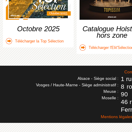
Octobre 2025
Catalogue Holst
hors zone
Télécharger la Top Sélection
Télécharger l'Elit'Sélectio
Com
1 r
Alsace - Siège social :
Vosges / Haute-Marne - Siège administratif :
8 r
Meuse :
90
Moselle :
46 
Fer
Mentions légale