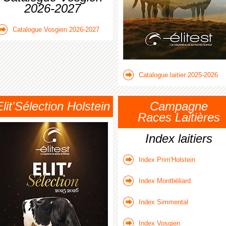
2026-2027
Catalogue Vosgien 2026-2027
Catalogue laitier 2025-2026
Elit'Sélection Holstein
Campagne
Races Laitières
Index laitiers
Index Prim'Holstein
Index Montbéliard
Index Simmental
Index Vosgien