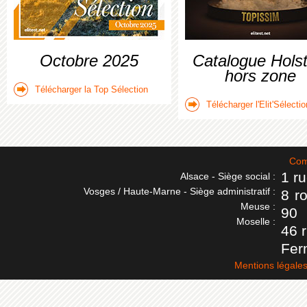
Octobre 2025
Catalogue Holst
hors zone
Télécharger la Top Sélection
Télécharger l'Elit'Sélectio
Com
1 r
Alsace - Siège social :
Vosges / Haute-Marne - Siège administratif :
8 r
Meuse :
90
Moselle :
46 
Fer
Mentions légale