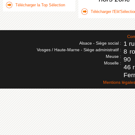
Télécharger la Top Sélection
Télécharger l'Elit'Sélectio
Com
1 r
Alsace - Siège social :
Vosges / Haute-Marne - Siège administratif :
8 r
Meuse :
90
Moselle :
46 
Fer
Mentions légale