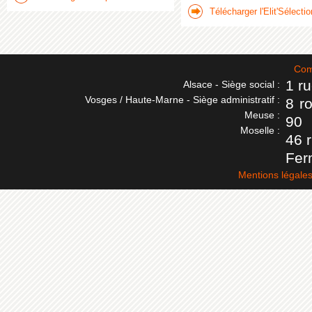
Télécharger l'Elit'Sélectio
Com
1 r
Alsace - Siège social :
Vosges / Haute-Marne - Siège administratif :
8 r
Meuse :
90
Moselle :
46 
Fer
Mentions légale