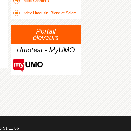
Index Charolais
Index Limousin, Blond et Salers
Portail
éleveurs
Umotest - MyUMO
8 51 11 66