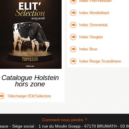
Index Prim'Holstein
Index Montbéliard
Index Simmental
Index Vosgien
Index Brun
Index Rouge Scandinave
Catalogue Holstein
hors zone
Télécharger l'Elit'Sélection
Comment nous joindre ?
sace - Siège social :
1 rue du Moulin Goepp - 67170 BRUMATH - 03 8