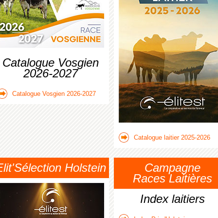
Catalogue Vosgien
2026-2027
Catalogue Vosgien 2026-2027
Catalogue laitier 2025-2026
Elit'Sélection Holstein
Campagne
Races Laitières
Index laitiers