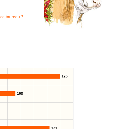
 ce taureau ?
125
108
121