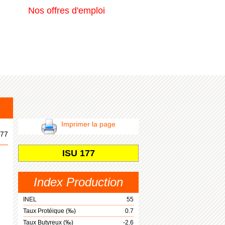
Nos offres d'emploi
Imprimer la page
77
ISU 177
Index Production
INEL
55
Taux Protéique (‰)
0.7
Taux Butyreux (‰)
-2.6