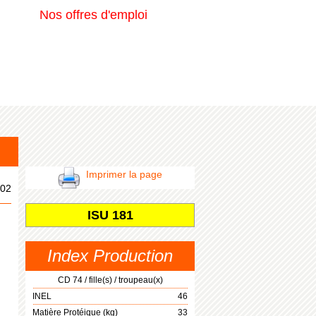
Nos offres d'emploi
Imprimer la page
02
ISU 181
Index Production
CD 74 / fille(s) / troupeau(x)
INEL
46
Matière Protéique (kg)
33