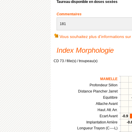
Taureau disponible en doses sexées
Commentaires
181
Vous souhaitez plus d'informations sur
Index Morphologie
CD 73 / fille(s) / troupeau(x)
MAMELLE
Profondeur Sillon
Distance Plancher Jarret
Equilibre
Attache Avant
Haut. Att. Arr.
Ecart Avant
-0.9
Implantation Arrière
-0.
Longueur Trayon (C----L)