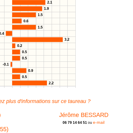
2.1
1.9
1.5
0.6
1.5
0.4
3.2
0.2
0.5
0.5
-0.1
0.9
0.5
2.2
z plus d'informations sur ce taureau ?
)
Jérôme BESSARD
e-mail
06 79 14 64 51
ou
55)