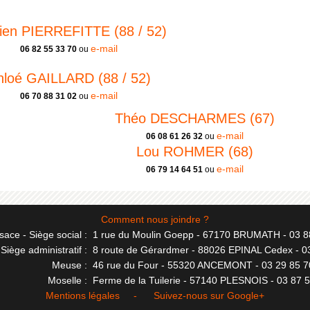
en PIERREFITTE (88 / 52)
e-mail
06 82 55 33 70
ou
hloé GAILLARD (88 / 52)
e-mail
06 70 88 31 02
ou
Théo DESCHARMES (67)
e-mail
06 08 61 26 32
ou
Lou ROHMER (68)
e-mail
06 79 14 64 51
ou
Comment nous joindre ?
sace - Siège social :
1 rue du Moulin Goepp - 67170 BRUMATH - 03 8
Siège administratif :
8 route de Gérardmer - 88026 EPINAL Cedex - 0
Meuse :
46 rue du Four - 55320 ANCEMONT - 03 29 85 7
Moselle :
Ferme de la Tuilerie - 57140 PLESNOIS - 03 87 
Mentions légales
- Suivez-nous sur
Google+