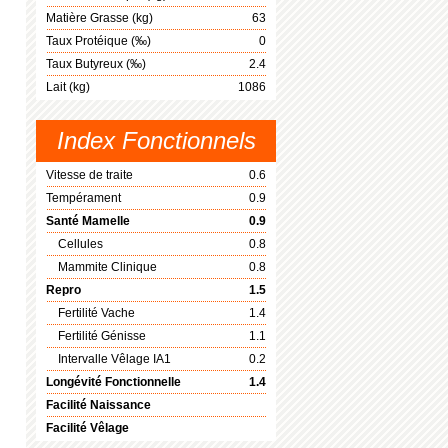
Matière Grasse (kg)
63
Taux Protéique (‰)
0
Taux Butyreux (‰)
2.4
Lait (kg)
1086
Index Fonctionnels
Vitesse de traite
0.6
Tempérament
0.9
Santé Mamelle
0.9
Cellules
0.8
Mammite Clinique
0.8
Repro
1.5
Fertilité Vache
1.4
Fertilité Génisse
1.1
Intervalle Vêlage IA1
0.2
Longévité Fonctionnelle
1.4
Facilité Naissance
Facilité Vêlage