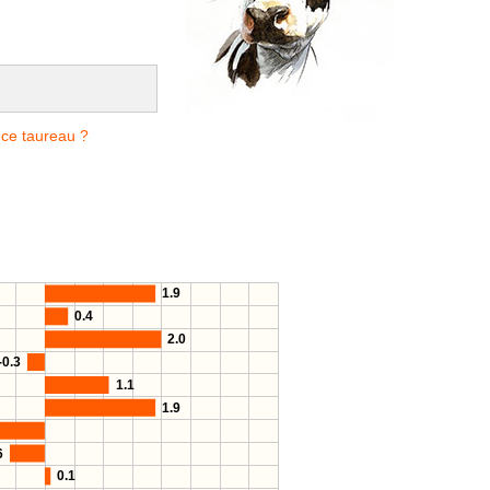
 ce taureau ?
1.9
0.4
2.0
-0.3
1.1
1.9
6
0.1