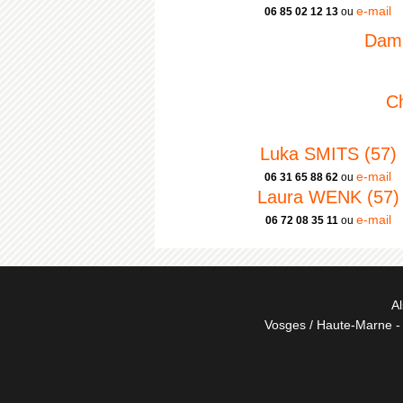
e-mail
06 85 02 12 13
ou
Dami
C
Luka SMITS (57)
e-mail
06 31 65 88 62
ou
Laura WENK (57)
e-mail
06 72 08 35 11
ou
Al
Vosges / Haute-Marne - 