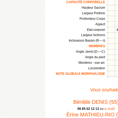
CAPACITÉ CORPORELLE
Hauteur Sacrum
Largeur Poitrine
Profondeur Corps
Aspect
Etat corporel
-
Largeur Ischions
Inclinaison Bassin (R----I)
MEMBRES
Angle Jarret (D----C)
Angle du pied
Membres - vue arr.
Locomotion
NOTE GLOBALE MORPHOLOGIE
Vous souhaite
Bénilde DENIS (55
e-mail
06 85 02 12 13
ou
Érine MATHIEU-RIO (