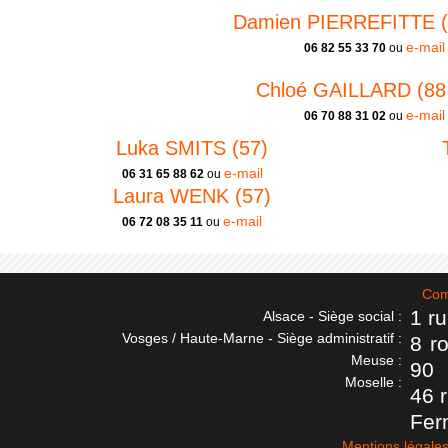
Damien PIERREFITTE (8
e-mail
06 82 55 33 70
ou
Chloé GAILLARD (88 
e-mail
06 70 88 31 02
ou
Luka SMITS (57)
e-mail
06 31 65 88 62
ou
Laura WENK (57)
e-mail
06 72 08 35 11
ou
Com
1 r
Alsace - Siège social :
Vosges / Haute-Marne - Siège administratif :
8 r
Meuse :
90
Moselle :
46 
Fer
Mentions légale