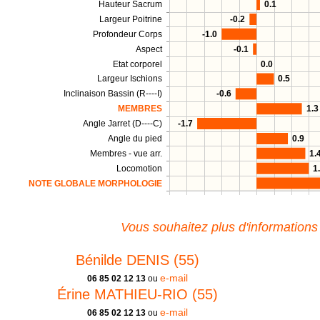
Hauteur Sacrum
0.1
Largeur Poitrine
-0.2
Profondeur Corps
-1.0
Aspect
-0.1
Etat corporel
0.0
Largeur Ischions
0.5
Inclinaison Bassin (R----I)
-0.6
MEMBRES
1.3
Angle Jarret (D----C)
-1.7
Angle du pied
0.9
Membres - vue arr.
1.
Locomotion
1
NOTE GLOBALE MORPHOLOGIE
Vous souhaitez plus d'informations
Bénilde DENIS (55)
e-mail
06 85 02 12 13
ou
Érine MATHIEU-RIO (55)
e-mail
06 85 02 12 13
ou