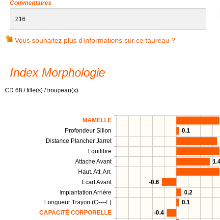
Commentaires
216
Vous souhaitez plus d'informations sur ce taureau ?
Index Morphologie
CD 68 / fille(s) / troupeau(x)
MAMELLE
Profondeur Sillon
0.1
Distance Plancher Jarret
Equilibre
Attache Avant
1.
Haut. Att. Arr.
Ecart Avant
-0.6
Implantation Arrière
0.2
Longueur Trayon (C----L)
0.1
CAPACITÉ CORPORELLE
-0.4