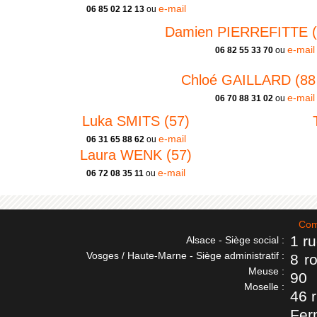
e-mail
06 85 02 12 13
ou
Damien PIERREFITTE (8
e-mail
06 82 55 33 70
ou
Chloé GAILLARD (88 
e-mail
06 70 88 31 02
ou
Luka SMITS (57)
e-mail
06 31 65 88 62
ou
Laura WENK (57)
e-mail
06 72 08 35 11
ou
Com
1 r
Alsace - Siège social :
Vosges / Haute-Marne - Siège administratif :
8 r
Meuse :
90
Moselle :
46 
Fer