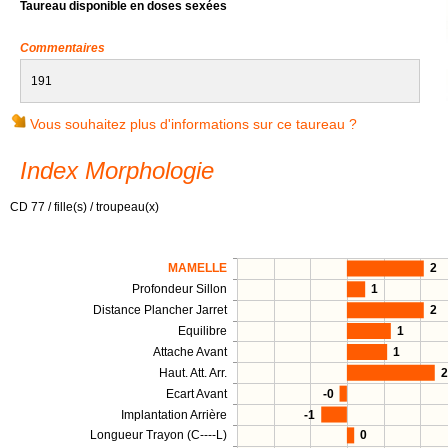
Taureau disponible en doses sexées
Commentaires
191
Vous souhaitez plus d'informations sur ce taureau ?
Index Morphologie
CD 77 / fille(s) / troupeau(x)
MAMELLE
2
Profondeur Sillon
1
Distance Plancher Jarret
2
Equilibre
1
Attache Avant
1
Haut. Att. Arr.
2
Ecart Avant
-0
Implantation Arrière
-1
Longueur Trayon (C----L)
0