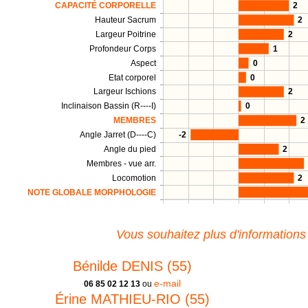
CAPACITÉ CORPORELLE
2
Hauteur Sacrum
2
Largeur Poitrine
2
Profondeur Corps
1
Aspect
0
Etat corporel
0
Largeur Ischions
2
Inclinaison Bassin (R----I)
0
MEMBRES
2
Angle Jarret (D----C)
-2
Angle du pied
2
Membres - vue arr.
Locomotion
2
NOTE GLOBALE MORPHOLOGIE
Vous souhaitez plus d'informations
Bénilde DENIS (55)
e-mail
06 85 02 12 13
ou
Érine MATHIEU-RIO (55)