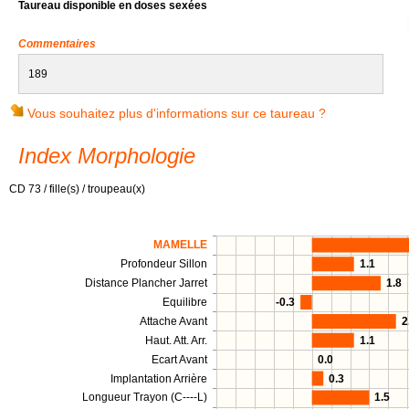
Taureau disponible en doses sexées
Commentaires
189
Vous souhaitez plus d'informations sur ce taureau ?
Index Morphologie
CD 73 / fille(s) / troupeau(x)
MAMELLE
Profondeur Sillon
1.1
Distance Plancher Jarret
1.8
Equilibre
-0.3
Attache Avant
2
Haut. Att. Arr.
1.1
Ecart Avant
0.0
Implantation Arrière
0.3
Longueur Trayon (C----L)
1.5