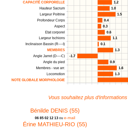
CAPACITÉ CORPORELLE
1.2
Hauteur Sacrum
1.0
Largeur Poitrine
1.5
Profondeur Corps
0.4
Aspect
0.3
Etat corporel
0.6
Largeur Ischions
1.1
Inclinaison Bassin (R----I)
0.1
MEMBRES
1.3
Angle Jarret (D----C)
-1.7
Angle du pied
0.9
Membres - vue arr.
1.6
Locomotion
1.3
NOTE GLOBALE MORPHOLOGIE
Vous souhaitez plus d'informations
Bénilde DENIS (55)
e-mail
06 85 02 12 13
ou
Érine MATHIEU-RIO (55)