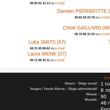
e-mail
06 85 02 12 13
ou
Damien PIERREFITTE (8
e-mail
06 82 55 33 70
ou
Chloé GAILLARD (88 
e-mail
06 70 88 31 02
ou
Luka SMITS (57)
e-mail
06 31 65 88 62
ou
Laura WENK (57)
e-mail
06 72 08 35 11
ou
Com
1 r
Alsace - Siège social :
Vosges / Haute-Marne - Siège administratif :
8 r
Meuse :
90
Moselle :
46 
Fer