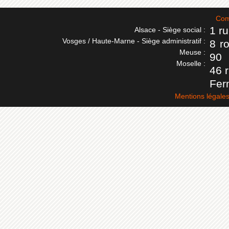
Com
1 r
Alsace - Siège social :
Vosges / Haute-Marne - Siège administratif :
8 r
Meuse :
90
Moselle :
46 
Fer
Mentions légale