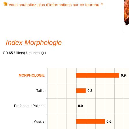
Vous souhaitez plus d'informations sur ce taureau ?
Index Morphologie
CD 65 / fille(s) / troupeau(x)
MORPHOLOGIE
0.9
Taille
0.2
Profondeur Poitrine
0.0
Muscle
0.6