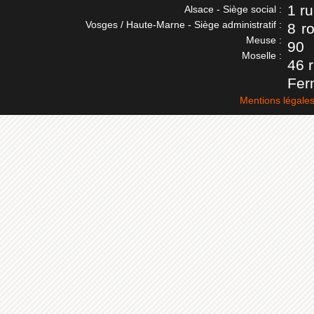
1 r
Alsace - Siège social :
Vosges / Haute-Marne - Siège administratif :
8 r
Meuse :
90
Moselle :
46 
Fer
Mentions légale