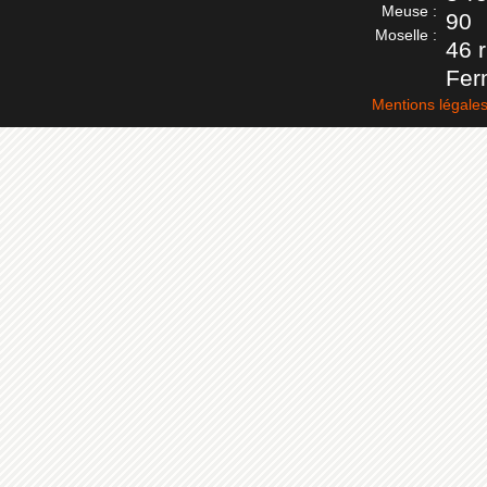
Meuse :
90
Moselle :
46 
Fer
Mentions légale