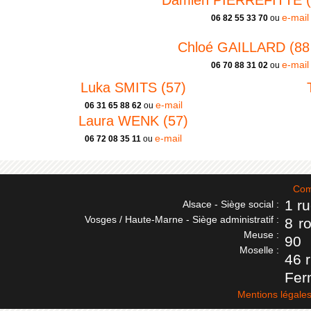
Damien PIERREFITTE (8
e-mail
06 82 55 33 70
ou
Chloé GAILLARD (88 
e-mail
06 70 88 31 02
ou
Luka SMITS (57)
e-mail
06 31 65 88 62
ou
Laura WENK (57)
e-mail
06 72 08 35 11
ou
Com
1 r
Alsace - Siège social :
Vosges / Haute-Marne - Siège administratif :
8 r
Meuse :
90
Moselle :
46 
Fer
Mentions légale