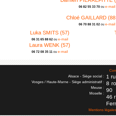
Damien PIERREFITTE (8
e-mail
06 82 55 33 70
ou
Chloé GAILLARD (88 
e-mail
06 70 88 31 02
ou
Luka SMITS (57)
e-mail
06 31 65 88 62
ou
Laura WENK (57)
e-mail
06 72 08 35 11
ou
Com
1 r
Alsace - Siège social :
Vosges / Haute-Marne - Siège administratif :
8 r
Meuse :
90
Moselle :
46 
Fer
Mentions légale