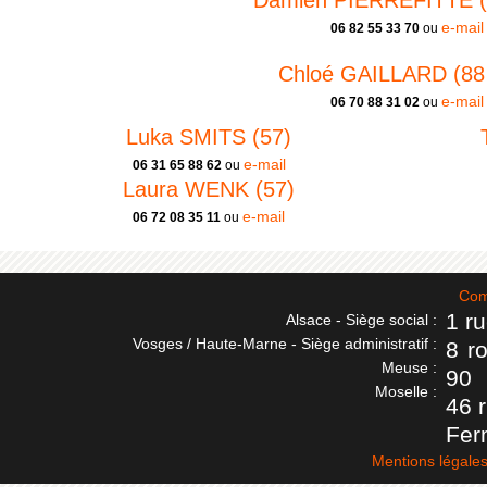
Damien PIERREFITTE (8
e-mail
06 82 55 33 70
ou
Chloé GAILLARD (88 
e-mail
06 70 88 31 02
ou
Luka SMITS (57)
e-mail
06 31 65 88 62
ou
Laura WENK (57)
e-mail
06 72 08 35 11
ou
Com
1 r
Alsace - Siège social :
Vosges / Haute-Marne - Siège administratif :
8 r
Meuse :
90
Moselle :
46 
Fer
Mentions légale