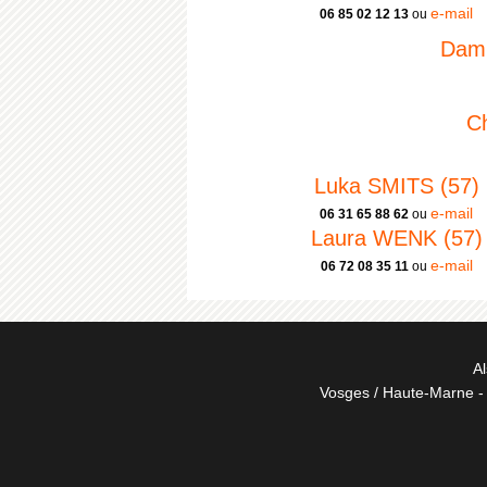
e-mail
06 85 02 12 13
ou
Dami
C
Luka SMITS (57)
e-mail
06 31 65 88 62
ou
Laura WENK (57)
e-mail
06 72 08 35 11
ou
Al
Vosges / Haute-Marne - 