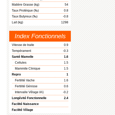
Matière Grasse (kg)
54
Taux Protéique (‰)
0.8
Taux Butyreux (‰)
-0.8
Lait (kg)
1298
Index Fonctionnels
Vitesse de traite
0.9
Tempérament
-0.3
Santé Mamelle
1.6
Cellules
1.5
Mammite Clinique
1.5
Repro
1
Fertilité Vache
1.6
Fertilité Génisse
0.6
Intervalle Vêlage IA1
-0.2
Longévité Fonctionnelle
2.4
Facilité Naissance
Facilité Vêlage