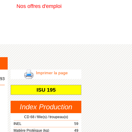
Nos offres d'emploi
Imprimer la page
93
ISU 195
Index Production
CD 68 / fille(s) / troupeau(x)
INEL
59
Matière Protéique (kg)
49