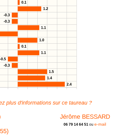
0.1
1.2
-0.3
-0.3
1.1
1.0
0.1
1.1
-0.5
-0.3
1.5
1.4
2.4
z plus d'informations sur ce taureau ?
)
Jérôme BESSARD
e-mail
06 79 14 64 51
ou
55)