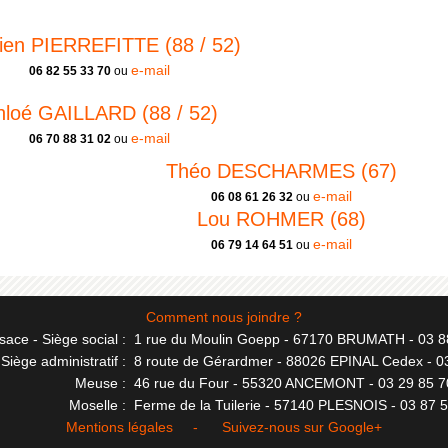
en PIERREFITTE (88 / 52)
e-mail
06 82 55 33 70
ou
hloé GAILLARD (88 / 52)
e-mail
06 70 88 31 02
ou
Théo DESCHARMES (67)
e-mail
06 08 61 26 32
ou
Lou ROHMER (68)
e-mail
06 79 14 64 51
ou
Comment nous joindre ?
sace - Siège social :
1 rue du Moulin Goepp - 67170 BRUMATH - 03 8
Siège administratif :
8 route de Gérardmer - 88026 EPINAL Cedex - 0
Meuse :
46 rue du Four - 55320 ANCEMONT - 03 29 85 7
Moselle :
Ferme de la Tuilerie - 57140 PLESNOIS - 03 87 
Mentions légales
- Suivez-nous sur
Google+