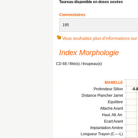
Taureau disponible en doses sexées
Commentaires
195
Vous souhaitez plus d'informations sur
Index Morphologie
CD 68 / fille(s) / troupeau(x)
MAMELLE
Profondeur Sillon
-0.
Distance Plancher Jarret
Equilibre
Attache Avant
Haut. Att. Arr.
Ecart Avant
Implantation Arrière
Longueur Trayon (C----L)