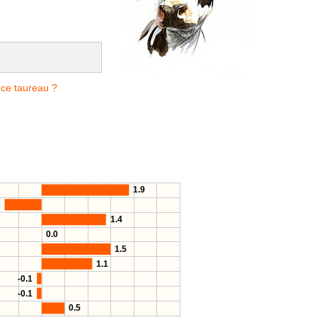
 ce taureau ?
1.9
8
1.4
0.0
1.5
1.1
-0.1
-0.1
0.5