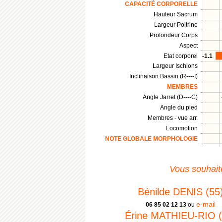
CAPACITÉ CORPORELLE
Hauteur Sacrum
Largeur Poitrine
Profondeur Corps
Aspect
Etat corporel
-1.1
Largeur Ischions
Inclinaison Bassin (R----I)
MEMBRES
Angle Jarret (D----C)
Angle du pied
Membres - vue arr.
Locomotion
NOTE GLOBALE MORPHOLOGIE
Vous souhaite
Bénilde DENIS (55
e-mail
06 85 02 12 13
ou
Érine MATHIEU-RIO (