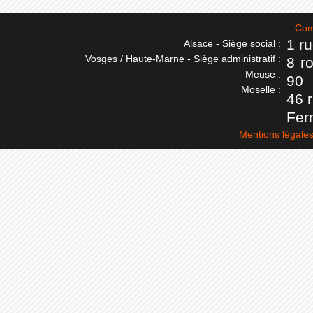
Com
1 r
Alsace - Siège social :
Vosges / Haute-Marne - Siège administratif :
8 r
Meuse :
90
Moselle :
46 
Fer
Mentions légale