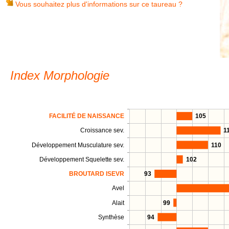
Vous souhaitez plus d'informations sur ce taureau ?
Index Morphologie
FACILITÉ DE NAISSANCE
105
Croissance sev.
1
Développement Musculature sev.
110
Développement Squelette sev.
102
BROUTARD ISEVR
93
Avel
Alait
99
Synthèse
94