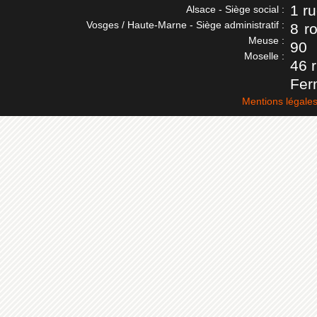
1 r
Alsace - Siège social :
Vosges / Haute-Marne - Siège administratif :
8 r
Meuse :
90
Moselle :
46 
Fer
Mentions légale