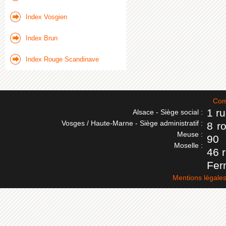
Index Vosgien
Index Brun
Index Rouge Scandinave
Com
1 r
Alsace - Siège social :
Vosges / Haute-Marne - Siège administratif :
8 r
Meuse :
90
Moselle :
46 
Fer
Mentions légale